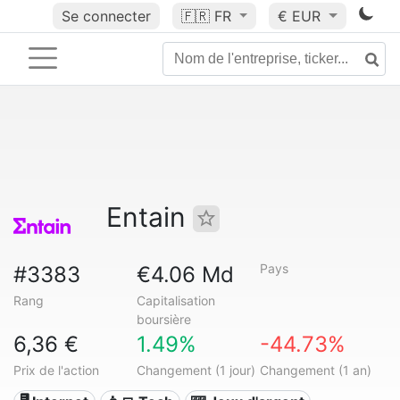
Se connecter
🇫🇷
FR
€ EUR
Entain
Pays
#3383
€4.06 Md
Rang
Capitalisation
boursière
6,36 €
1.49%
-44.73%
Prix de l'action
Changement (1 jour)
Changement (1 an)