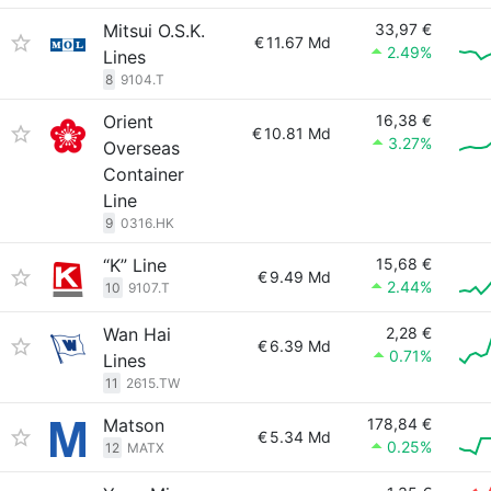
Mitsui O.S.K.
33,97 €
€
11.67 Md
2.49%
Lines
8
9104.T
Orient
16,38 €
€
10.81 Md
3.27%
Overseas
Container
Line
9
0316.HK
“K” Line
15,68 €
€
9.49 Md
2.44%
10
9107.T
Wan Hai
2,28 €
€
6.39 Md
0.71%
Lines
11
2615.TW
Matson
178,84 €
€
5.34 Md
0.25%
12
MATX