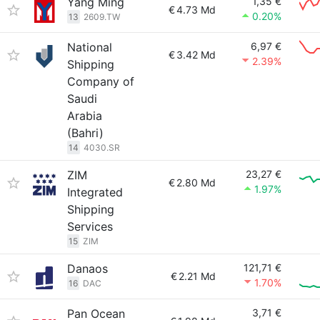
Yang Ming
1,35 €
€
4.73 Md
0.20%
13
2609.TW
National
6,97 €
€
3.42 Md
2.39%
Shipping
Company of
Saudi
Arabia
(Bahri)
14
4030.SR
ZIM
23,27 €
€
2.80 Md
1.97%
Integrated
Shipping
Services
15
ZIM
Danaos
121,71 €
€
2.21 Md
1.70%
16
DAC
Pan Ocean
3,71 €