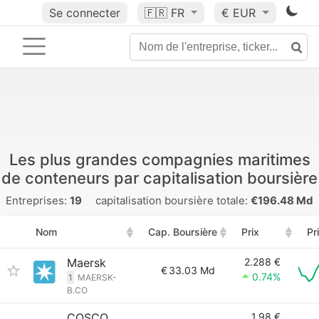
Se connecter
🇫🇷
FR
€ EUR
Les plus grandes compagnies maritimes
de conteneurs par capitalisation boursière
Entreprises:
19
capitalisation boursière totale:
€196.48 Md
Nom
Cap. Boursière
Prix
Pr
Maersk
2.288 €
€
33.03 Md
0.74%
1
MAERSK-
B.CO
COSCO
1,98 €