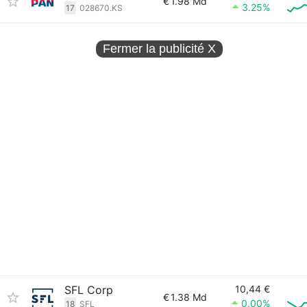
€
1.98 Md
3.25%
17
028670.KS
Fermer la publicité
X
SFL Corp
10,44 €
€
1.38 Md
0.00%
18
SFL