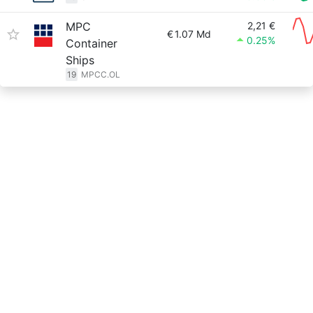
MPC
2,21 €
€
1.07 Md
0.25%
Container
Ships
19
MPCC.OL