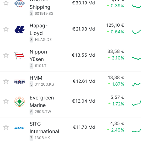
€
30.19 Md
0.39%
Shipping
2
601919.SS
Hapag-
125,10 €
€
21.98 Md
0.64%
Lloyd
3
HLAG.DE
Nippon
33,58 €
€
13.55 Md
3.10%
Yūsen
4
9101.T
HMM
13,38 €
€
12.61 Md
1.87%
5
011200.KS
Evergreen
5,57 €
€
12.04 Md
1.72%
Marine
6
2603.TW
SITC
4,35 €
€
11.70 Md
2.49%
International
7
1308.HK