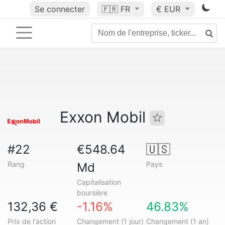
Se connecter
🇫🇷
FR
€ EUR
Exxon Mobil
#22
€548.64
🇺🇸
Rang
Pays
Md
Capitalisation
boursière
132,36 €
-1.16%
46.83%
Prix de l'action
Changement (1 jour)
Changement (1 an)