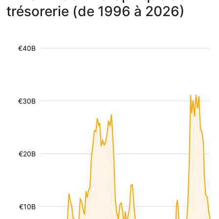
trésorerie (de 1996 à 2026)
€40B
€30B
€20B
€10B