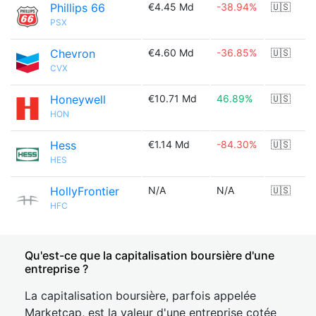
Phillips 66
€4.45 Md
-38.94%
🇺🇸
PSX
Chevron
€4.60 Md
-36.85%
🇺🇸
CVX
Honeywell
€10.71 Md
46.89%
🇺🇸
HON
Hess
€1.14 Md
-84.30%
🇺🇸
HES
HollyFrontier
N/A
N/A
🇺🇸
HFC
Qu'est-ce que la capitalisation boursière d'une
entreprise ?
La capitalisation boursière, parfois appelée
Marketcap, est la valeur d'une entreprise cotée