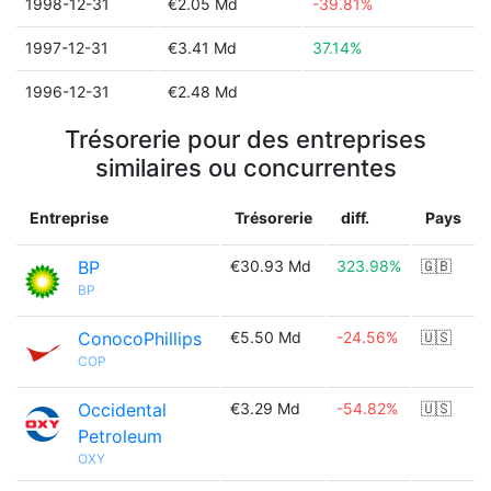
1998-12-31
€2.05 Md
-39.81%
1997-12-31
€3.41 Md
37.14%
1996-12-31
€2.48 Md
Trésorerie pour des entreprises
similaires ou concurrentes
Entreprise
Trésorerie
diff.
Pays
BP
€30.93 Md
323.98%
🇬🇧
BP
ConocoPhillips
€5.50 Md
-24.56%
🇺🇸
COP
Occidental
€3.29 Md
-54.82%
🇺🇸
Petroleum
OXY