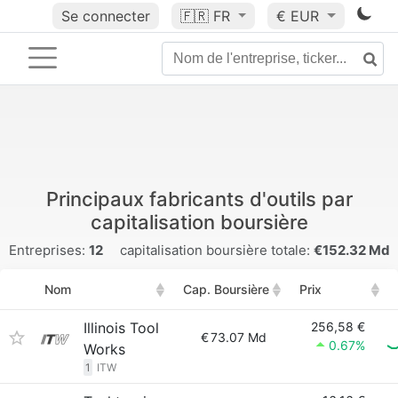
Se connecter
🇫🇷
FR
€ EUR
Principaux fabricants d'outils par
capitalisation boursière
Entreprises:
12
capitalisation boursière totale:
€152.32 Md
Nom
Cap. Boursière
Prix
Illinois Tool
256,58 €
€
73.07 Md
0.67%
Works
1
ITW