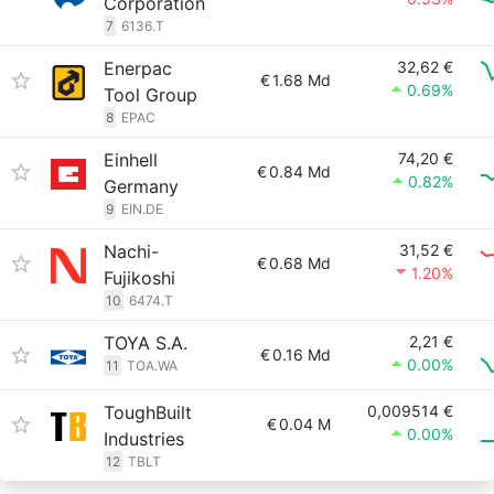
Corporation
7
6136.T
Enerpac
32,62 €
€
1.68 Md
0.69%
Tool Group
8
EPAC
Einhell
74,20 €
€
0.84 Md
0.82%
Germany
9
EIN.DE
Nachi-
31,52 €
€
0.68 Md
1.20%
Fujikoshi
10
6474.T
TOYA S.A.
2,21 €
€
0.16 Md
0.00%
11
TOA.WA
ToughBuilt
0,009514 €
€
0.04 M
0.00%
Industries
12
TBLT