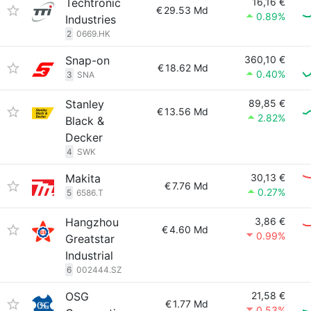
Techtronic
16,16 €
€
29.53 Md
0.89%
Industries
2
0669.HK
Snap-on
360,10 €
€
18.62 Md
0.40%
3
SNA
Stanley
89,85 €
€
13.56 Md
2.82%
Black &
Decker
4
SWK
Makita
30,13 €
€
7.76 Md
0.27%
5
6586.T
Hangzhou
3,86 €
€
4.60 Md
0.99%
Greatstar
Industrial
6
002444.SZ
OSG
21,58 €
€
1.77 Md
0.53%