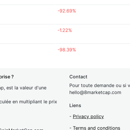
-92.69%
-1.22%
-98.39%
prise ?
Contact
Pour toute demande ou si v
p, est la valeur d'une
hel
lo@8market
cap.com
culée en multipliant le prix
Liens
-
Privacy policy
-
Terms and conditions