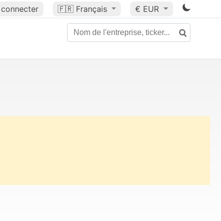
 connecter
🇫🇷
Français
€ EUR