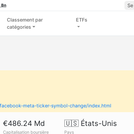
Se
 Bn
Classement par
ETFs
catégories
g/facebook-meta-ticker-symbol-change/index.html
€486.24 Md
🇺🇸
États-Unis
Capitalisation boursière
Pays