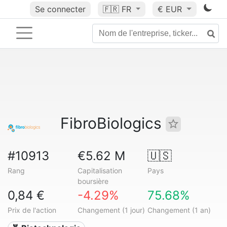
Se connecter
🇫🇷
FR
€ EUR
FibroBiologics
#10913
€5.62 M
🇺🇸
Rang
Capitalisation
Pays
boursière
0,84 €
-4.29%
75.68%
Prix de l'action
Changement (1 jour)
Changement (1 an)