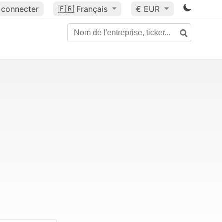
 connecter
🇫🇷
Français
€ EUR