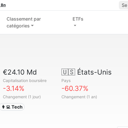
Se
 Bn
Classement par
ETFs
catégories
€24.10 Md
🇺🇸
États-Unis
Capitalisation boursière
Pays
-3.14%
-60.37%
Changement (1 jour)
Changement (1 an)
👩‍💻 Tech