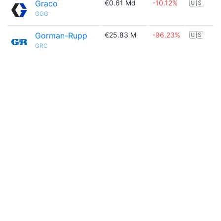
Graco
€0.61 Md
-10.12%
🇺🇸
GGG
Gorman-Rupp
€25.83 M
-96.23%
🇺🇸
GRC