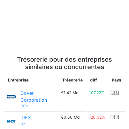
Trésorerie pour des entreprises
similaires ou concurrentes
Entreprise
Trésorerie
diff.
Pays
Dover
€1.42 Md
107.22%
🇺🇸
Corporation
DOV
IDEX
€0.50 Md
-26.02%
🇺🇸
IEX