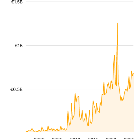
€1.5B
€1B
€0.5B