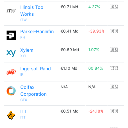
Illinois Tool
€0.71 Md
4.37%
🇺🇸
Works
ITW
Parker-Hannifin
€0.41 Md
-39.93%
🇺🇸
PH
Xylem
€0.69 Md
1.97%
🇺🇸
XYL
Ingersoll Rand
€1.10 Md
60.84%
🇮🇪
IR
Colfax
N/A
N/A
🇺🇸
Corporation
CFX
ITT
€0.51 Md
-24.18%
🇺🇸
ITT