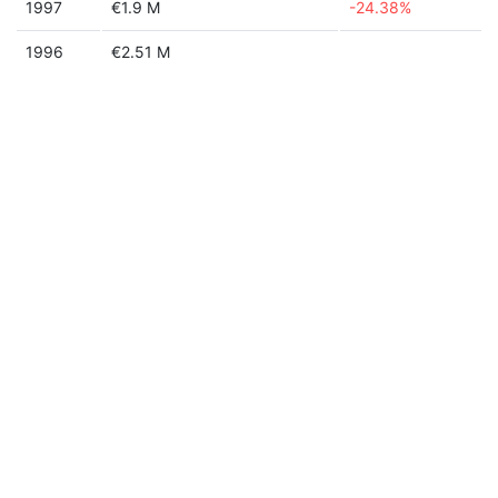
1997
€1.9 M
-24.38%
1996
€2.51 M