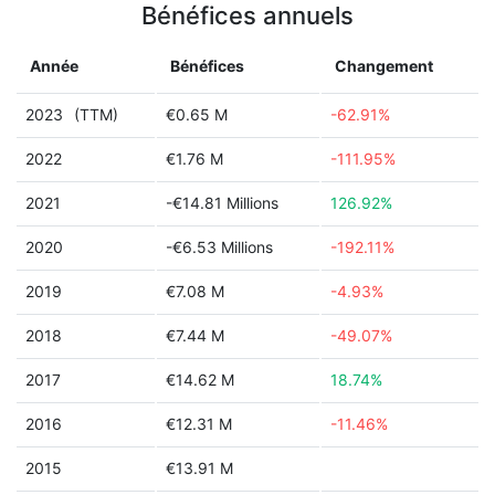
Bénéfices annuels
Année
Bénéfices
Changement
2023
(TTM)
€0.65 M
-62.91%
2022
€1.76 M
-111.95%
2021
-€14.81 Millions
126.92%
2020
-€6.53 Millions
-192.11%
2019
€7.08 M
-4.93%
2018
€7.44 M
-49.07%
2017
€14.62 M
18.74%
2016
€12.31 M
-11.46%
2015
€13.91 M