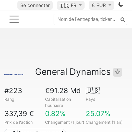
Se connecter
🇫🇷
FR
€ EUR
General Dynamics
#223
€91.28 Md
🇺🇸
Rang
Capitalisation
Pays
boursière
337,39 €
0.82%
25.07%
Prix de l'action
Changement (1 jour)
Changement (1 an)