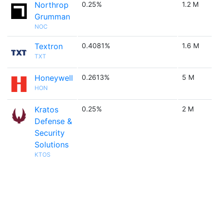
Northrop
0.25%
1.2 M
Grumman
NOC
Textron
0.4081%
1.6 M
TXT
Honeywell
0.2613%
5 M
HON
Kratos
0.25%
2 M
Defense &
Security
Solutions
KTOS