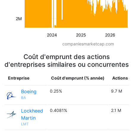
2M
2024
2025
2026
companiesmarketcap.com
Coût d'emprunt des actions
d'entreprises similaires ou concurrentes
Entreprise
Coût d'emprunt (% année)
Actions d
Boeing
0.25%
9.7 M
BA
Lockheed
0.4081%
2.1 M
Martin
LMT