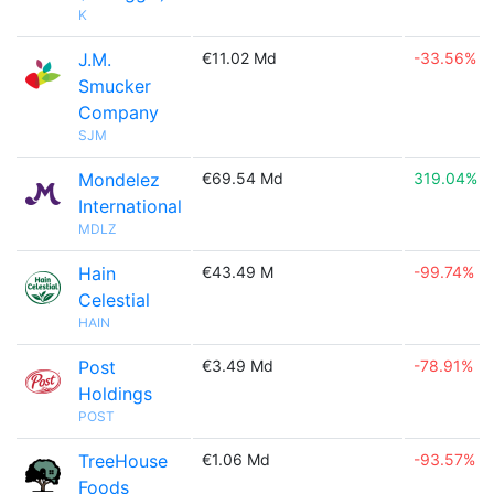
K
J.M.
€11.02 Md
-33.56%
Smucker
Company
SJM
Mondelez
€69.54 Md
319.04%
International
MDLZ
Hain
€43.49 M
-99.74%
Celestial
HAIN
Post
€3.49 Md
-78.91%
Holdings
POST
TreeHouse
€1.06 Md
-93.57%
Foods