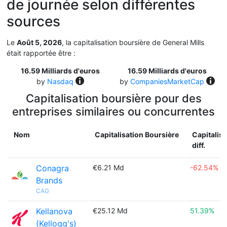
de journée selon différentes
sources
Le
Août 5, 2026
, la capitalisation boursière de General Mills
était rapportée être :
16.59 Milliards d'euros
16.59 Milliards d'euros
by
Nasdaq
by
CompaniesMarketCap
Capitalisation boursière pour des
entreprises similaires ou concurrentes
Nom
Capitalisation Boursière
Capitalis
diff.
Conagra
€6.21 Md
-62.54%
Brands
CAG
Kellanova
€25.12 Md
51.39%
(Kellogg's)