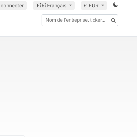
 connecter
🇫🇷
Français
€ EUR