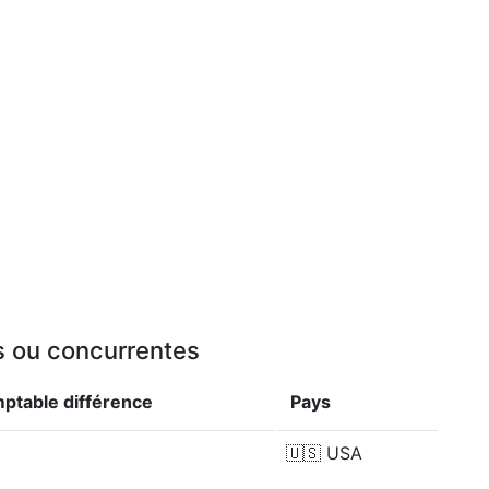
es ou concurrentes
mptable
différence
Pays
🇺🇸
USA