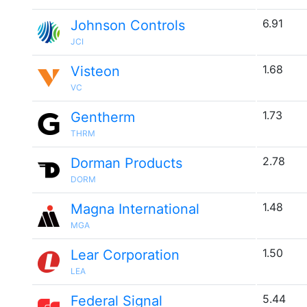
6.91
Johnson Controls
JCI
1.68
Visteon
VC
1.73
Gentherm
THRM
2.78
Dorman Products
DORM
1.48
Magna International
MGA
1.50
Lear Corporation
LEA
5.44
Federal Signal