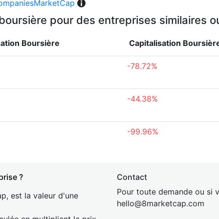
ompaniesMarketCap
 boursière pour des entreprises similaires 
sation Boursière
Capitalisation Boursièr
-78.72%
-44.38%
-99.96%
prise ?
Contact
Pour toute demande ou si v
p, est la valeur d'une
hel
lo@8market
cap.com