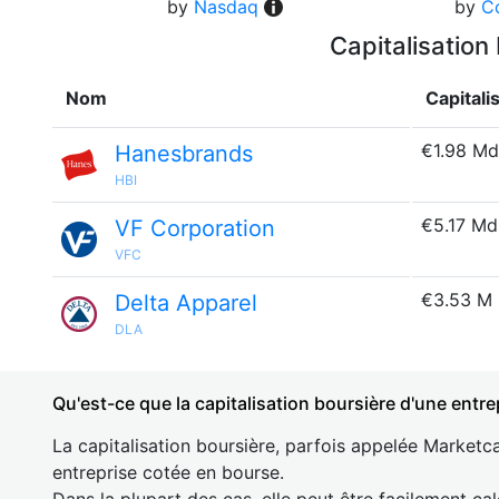
by
Nasdaq
by
C
Capitalisation
Nom
Capitali
€1.98 Md
Hanesbrands
HBI
€5.17 Md
VF Corporation
VFC
€3.53 M
Delta Apparel
DLA
Qu'est-ce que la capitalisation boursière d'une entre
La capitalisation boursière, parfois appelée Marketca
entreprise cotée en bourse.