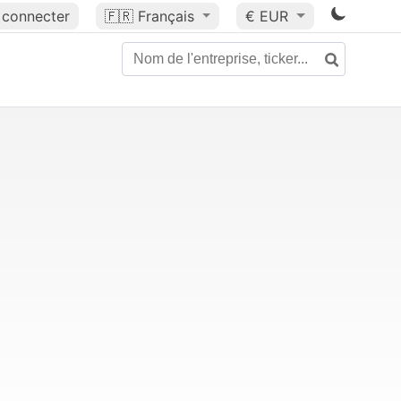
 connecter
🇫🇷
Français
€ EUR