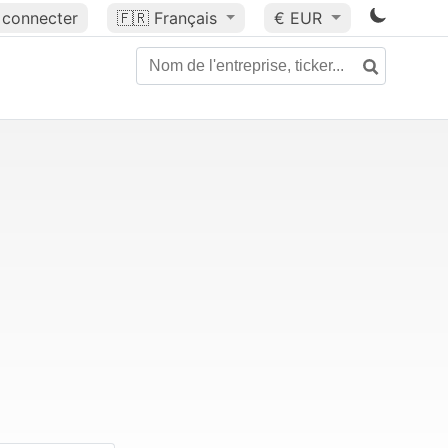
 connecter
🇫🇷
Français
€ EUR