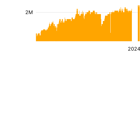
2M
202