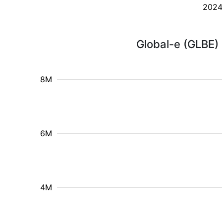
202
Global-e (GLBE)
8M
6M
4M