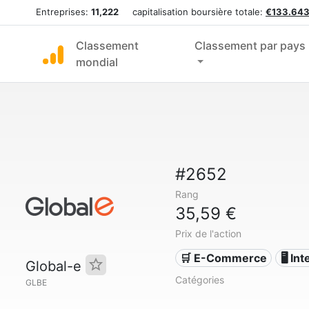
Entreprises:
11,222
capitalisation boursière totale:
€133.643
Classement
Classement par pays
mondial
#2652
Rang
35,59 €
Prix de l'action
🛒 E-Commerce
🖥️ In
Global-e
Catégories
GLBE