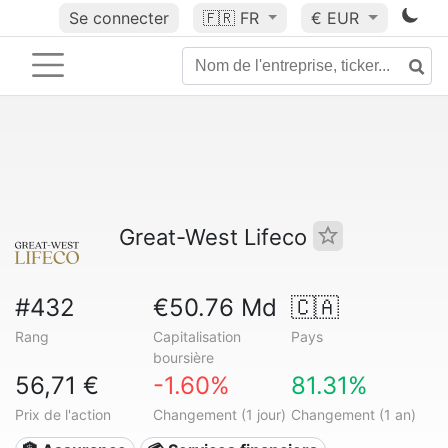
Se connecter
🇫🇷
FR
€ EUR
Great-West Lifeco
#432
€50.76 Md
🇨🇦
Rang
Capitalisation
Pays
boursière
56,71 €
-1.60%
81.31%
Prix de l'action
Changement (1 jour)
Changement (1 an)