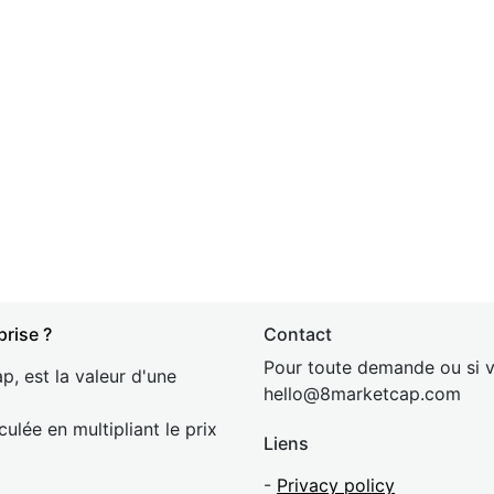
prise ?
Contact
Pour toute demande ou si v
p, est la valeur d'une
hel
lo@8market
cap.com
culée en multipliant le prix
Liens
-
Privacy policy