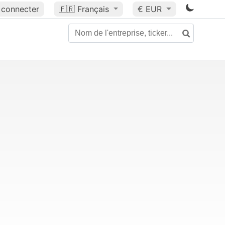
 connecter
🇫🇷
Français
€ EUR