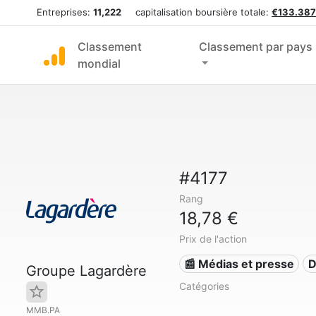
Entreprises:
11,222
capitalisation boursière totale:
€133.387
Classement
Classement par pays
mondial
#4177
Rang
18,78 €
Prix de l'action
📰 Médias et presse
D
Groupe Lagardère
Catégories
MMB.PA