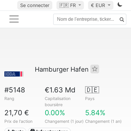
Se connecter
🇫🇷
FR
€ EUR
Hamburger Hafen
#5148
€1.63 Md
🇩🇪
Rang
Capitalisation
Pays
boursière
21,70 €
0.00%
5.84%
Prix de l'action
Changement (1 jour)
Changement (1 an)