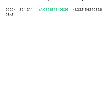
2020-
32.1:31.1
x1.032154340836
x1.032154340836
08-21