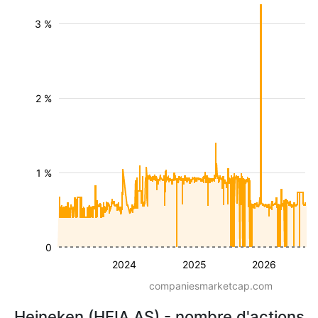
3 %
2 %
1 %
0
2024
2025
2026
companiesmarketcap.com
Heineken (HEIA.AS) - nombre d'actions