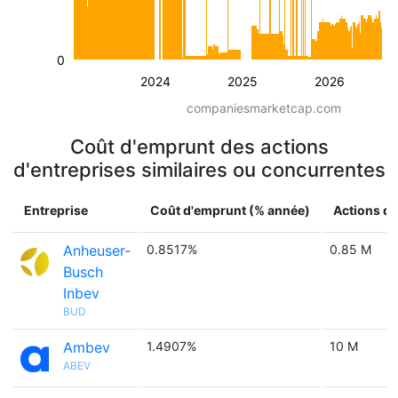
0
2024
2025
2026
companiesmarketcap.com
Coût d'emprunt des actions
d'entreprises similaires ou concurrentes
Entreprise
Coût d'emprunt (% année)
Actions di
Anheuser-
0.8517%
0.85 M
Busch
Inbev
BUD
Ambev
1.4907%
10 M
ABEV