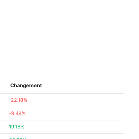
Changement
-22.18%
-9.44%
19.16%