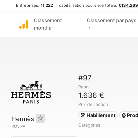
Entreprises:
11,222
capitalisation boursière totale:
€134.269
Classement
Classement par pays
mondial
#97
Rang
1.636 €
Prix de l'action
👚 Habillement
⌚ Prod
Hermès
Catégories
RMS.PA