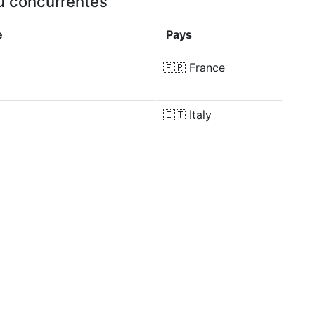
ou concurrentes
e
Pays
🇫🇷
France
🇮🇹
Italy