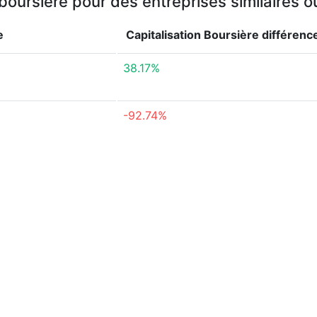
 boursière pour des entreprises similaires 
e
Capitalisation Boursière
différenc
38.17%
-92.74%