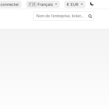
 connecter
🇫🇷
Français
€ EUR