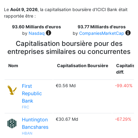
Le
Août 9, 2026
, la capitalisation boursière d'ICICI Bank était
rapportée être :
93.60 Milliards d'euros
93.77 Milliards d'euros
by
Nasdaq
by
CompaniesMarketCap
Capitalisation boursière pour des
entreprises similaires ou concurrentes
Nom
Capitalisation Boursière
Capitalisa
diff.
First
€0.56 Md
-99.40%
Republic
Bank
FRC
Huntington
€30.67 Md
-67.29%
Bancshares
HBAN