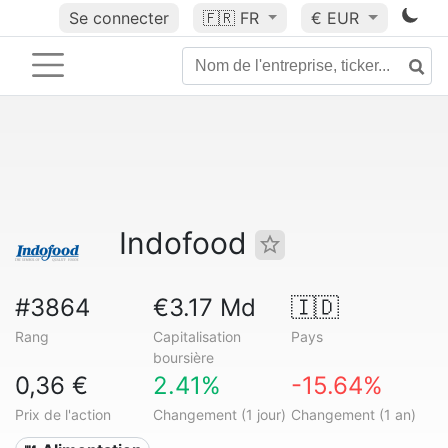
Se connecter
🇫🇷
FR
€ EUR
Indofood
#3864
€3.17 Md
🇮🇩
Rang
Capitalisation
Pays
boursière
0,36 €
2.41%
-15.64%
Prix de l'action
Changement (1 jour)
Changement (1 an)