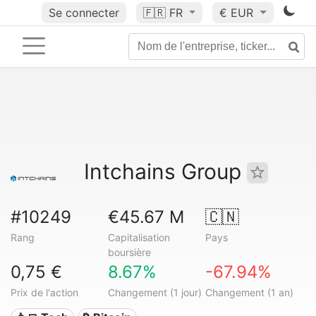
Se connecter
🇫🇷
FR
€ EUR
Intchains Group
#10249
€45.67 M
🇨🇳
Rang
Capitalisation
Pays
boursière
0,75 €
8.67%
-67.94%
Prix de l'action
Changement (1 jour)
Changement (1 an)