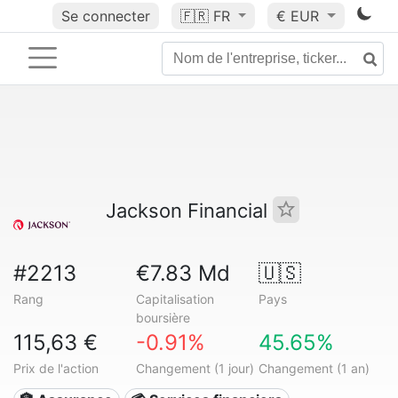
Se connecter
🇫🇷
FR
€ EUR
Jackson Financial
#2213
€7.83 Md
🇺🇸
Rang
Capitalisation
Pays
boursière
115,63 €
-0.91%
45.65%
Prix de l'action
Changement (1 jour)
Changement (1 an)