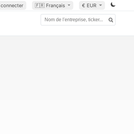
 connecter
🇫🇷
Français
€ EUR