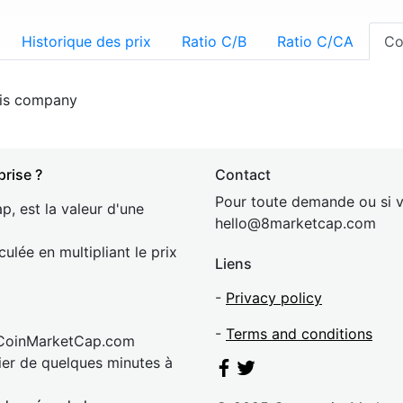
Historique des prix
Ratio C/B
Ratio C/CA
Co
his company
prise ?
Contact
Pour toute demande ou si v
p, est la valeur d'une
hel
lo@8market
cap.com
culée en multipliant le prix
Liens
-
Privacy policy
-
Terms and conditions
 CoinMarketCap.com
rier de quelques minutes à