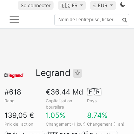
Se connecter
🇫🇷
FR
€ EUR
Legrand
#618
€36.44 Md
🇫🇷
Rang
Capitalisation
Pays
boursière
139,05 €
1.05%
8.74%
Prix de l'action
Changement (1 jour)
Changement (1 an)