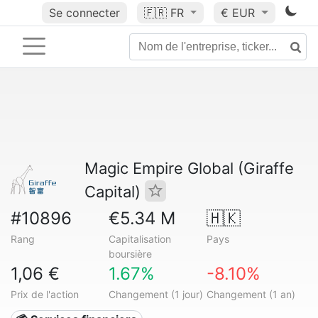
Se connecter
🇫🇷
FR
€ EUR
Magic Empire Global (Giraffe
Capital)
#10896
€5.34 M
🇭🇰
Rang
Capitalisation
Pays
boursière
1,06 €
1.67%
-8.10%
Prix de l'action
Changement (1 jour)
Changement (1 an)