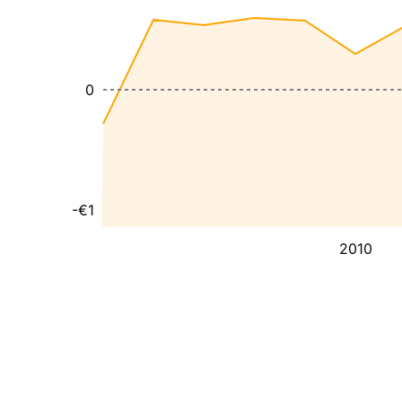
0
-€1
2010