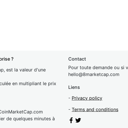
prise ?
Contact
Pour toute demande ou si v
p, est la valeur d'une
hel
lo@8market
cap.com
culée en multipliant le prix
Liens
-
Privacy policy
-
Terms and conditions
 CoinMarketCap.com
rier de quelques minutes à