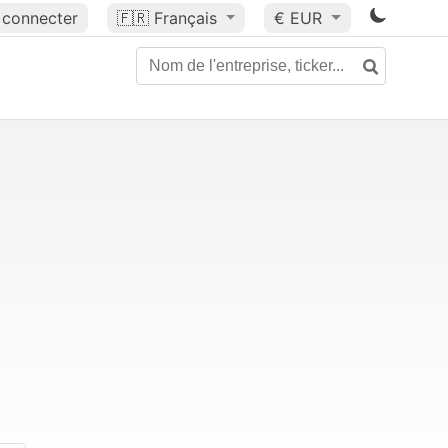
 connecter
🇫🇷
Français
€ EUR