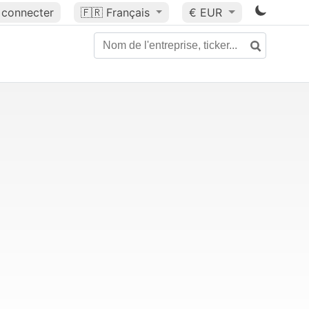
 connecter
🇫🇷
Français
€ EUR