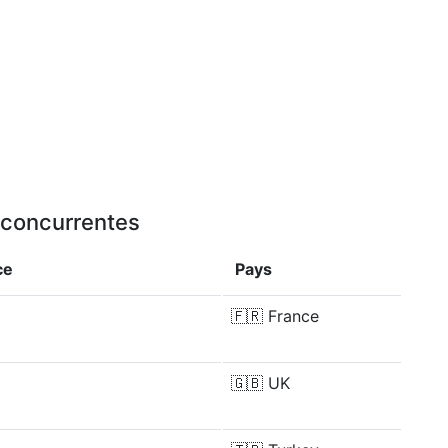
u concurrentes
ce
Pays
🇫🇷
France
🇬🇧
UK