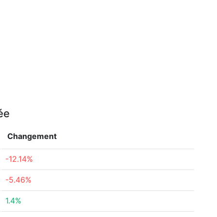
ée
Changement
-12.14%
-5.46%
1.4%