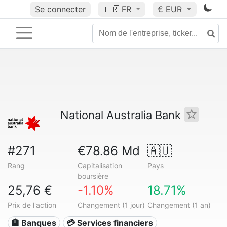
Se connecter
🇫🇷
FR
€ EUR
National Australia Bank
#271
€78.86 Md
🇦🇺
Rang
Capitalisation
Pays
boursière
25,76 €
-1.10%
18.71%
Prix de l'action
Changement (1 jour)
Changement (1 an)
🏦 Banques
💳 Services financiers