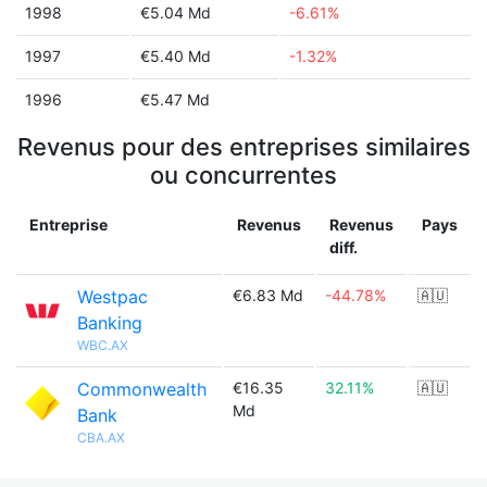
1998
€5.04 Md
-6.61%
1997
€5.40 Md
-1.32%
1996
€5.47 Md
Revenus pour des entreprises similaires
ou concurrentes
Entreprise
Revenus
Revenus
Pays
diff.
Westpac
€6.83 Md
-44.78%
🇦🇺
Banking
WBC.AX
Commonwealth
€16.35
32.11%
🇦🇺
Md
Bank
CBA.AX