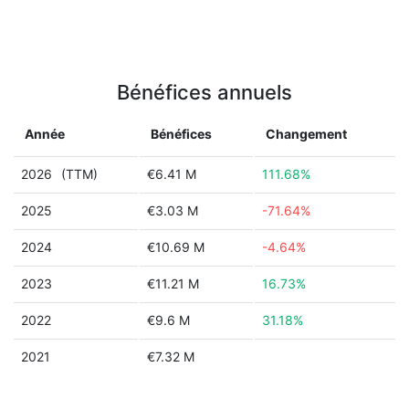
Bénéfices annuels
Année
Bénéfices
Changement
2026
(TTM)
€6.41 M
111.68%
2025
€3.03 M
-71.64%
2024
€10.69 M
-4.64%
2023
€11.21 M
16.73%
2022
€9.6 M
31.18%
2021
€7.32 M