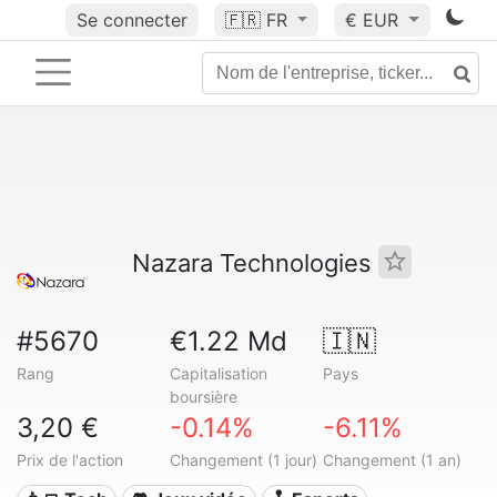
Se connecter
🇫🇷
FR
€ EUR
Nazara Technologies
#5670
€1.22 Md
🇮🇳
Rang
Capitalisation
Pays
boursière
3,20 €
-0.14%
-6.11%
Prix de l'action
Changement (1 jour)
Changement (1 an)