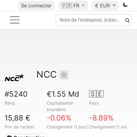
Se connecter
🇫🇷
FR
€ EUR
NCC
#5240
€1.55 Md
🇸🇪
Rang
Capitalisation
Pays
boursière
15,88 €
-0.06%
-8.89%
Prix de l'action
Changement (1 jour)
Changement (1 an)