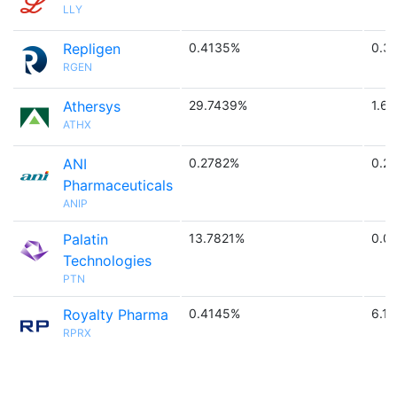
LLY
Repligen
0.4135%
0.3
RGEN
Athersys
29.7439%
1.6 
ATHX
ANI
0.2782%
0.2
Pharmaceuticals
ANIP
Palatin
13.7821%
0.0
Technologies
PTN
Royalty Pharma
0.4145%
6.1 
RPRX