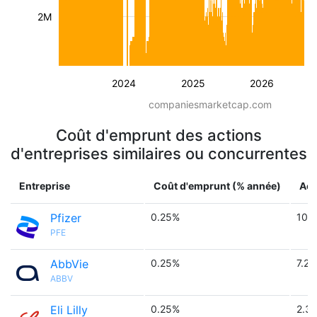
2M
2024
2025
2026
companiesmarketcap.com
Coût d'emprunt des actions
d'entreprises similaires ou concurrentes
Entreprise
Coût d'emprunt (% année)
Act
Pfizer
0.25%
10 
PFE
AbbVie
0.25%
7.2 
ABBV
Eli Lilly
0.25%
2.3