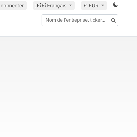
 connecter
🇫🇷
Français
€ EUR