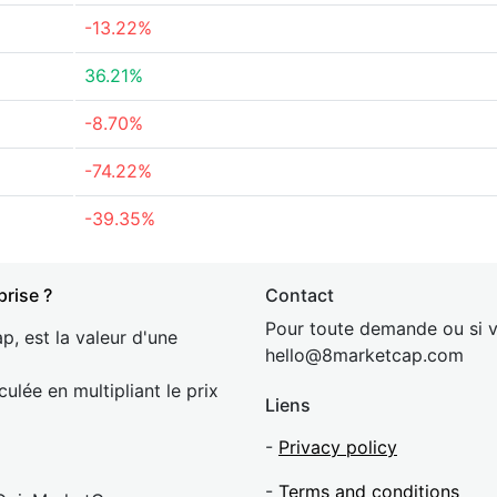
-13.22%
36.21%
-8.70%
-74.22%
-39.35%
prise ?
Contact
Pour toute demande ou si v
p, est la valeur d'une
hel
lo@8market
cap.com
culée en multipliant le prix
Liens
-
Privacy policy
-
Terms and conditions