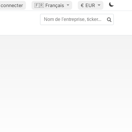
 connecter
🇫🇷
Français
€ EUR