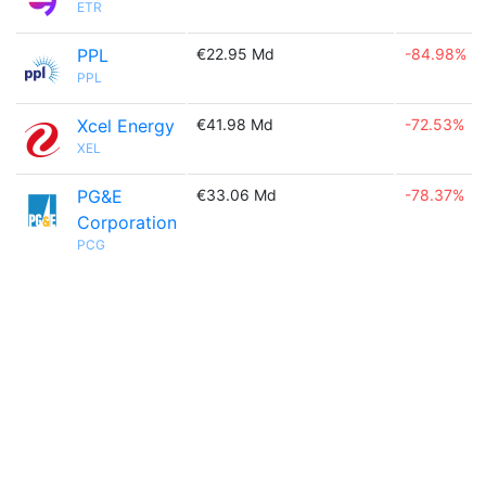
ETR
PPL
€22.95 Md
-84.98%
PPL
Xcel Energy
€41.98 Md
-72.53%
XEL
PG&E
€33.06 Md
-78.37%
Corporation
PCG