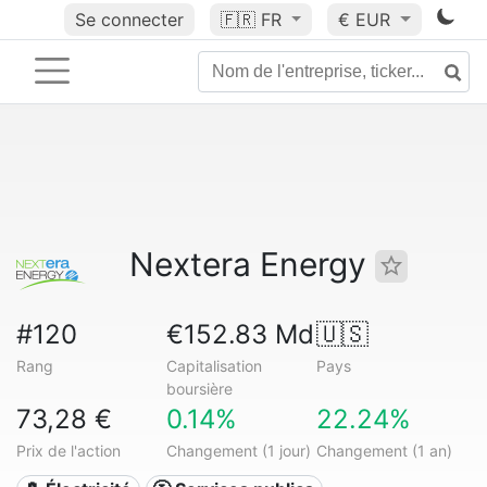
Se connecter
🇫🇷
FR
€ EUR
Nextera Energy
#120
€152.83 Md
🇺🇸
Rang
Capitalisation
Pays
boursière
73,28 €
0.14%
22.24%
Prix de l'action
Changement (1 jour)
Changement (1 an)