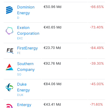
Dominion
€50.96 Md
-66.65%
Energy
D
Exelon
€40.65 Md
-73.40%
Corporation
EXC
FirstEnergy
€23.70 Md
-84.49%
FE
Southern
€92.76 Md
-39.30%
Company
SO
Duke
€84.06 Md
-45.00%
Energy
DUK
Entergy
€43.41 Md
-71.60%