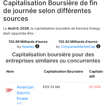
Capitalisation Boursière de fin
de journée selon différentes
sources
Le
Août 6, 2026
, la capitalisation boursière de Nextera Energy
était rapportée être :
152.66 Milliards d'euros
152.62 Milliards d'euros
by
Nasdaq
by
CompaniesMarketCap
Capitalisation boursière pour des
entreprises similaires ou concurrentes
Nom
Capitalisation Boursière
Capitalisa
diff.
American
€59.24 Md
-61.24%
Electric
Power
AEP