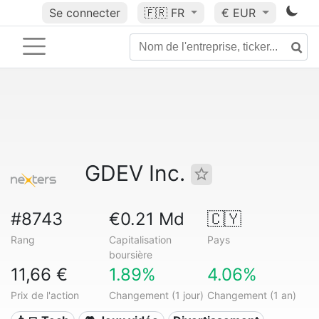
Se connecter
🇫🇷
FR
€ EUR
GDEV Inc.
#8743
€0.21 Md
🇨🇾
Rang
Capitalisation
Pays
boursière
11,66 €
1.89%
4.06%
Prix de l'action
Changement (1 jour)
Changement (1 an)