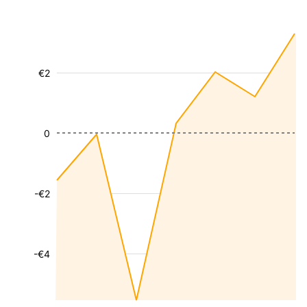
€2
0
-€2
-€4