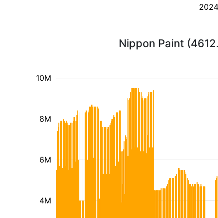
202
Nippon Paint (4612
10M
8M
6M
4M