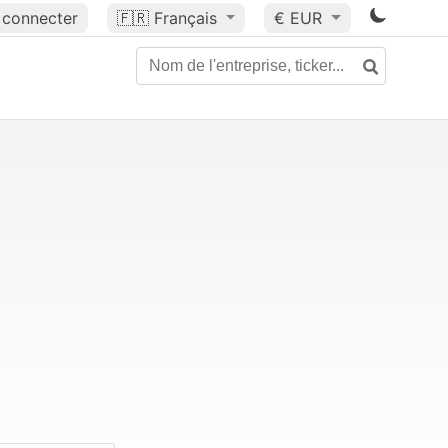
 connecter
🇫🇷
Français
€ EUR