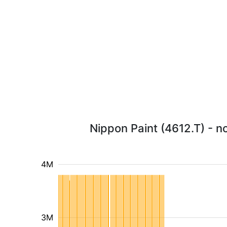
Nippon Paint (4612.T) - n
4M
3M