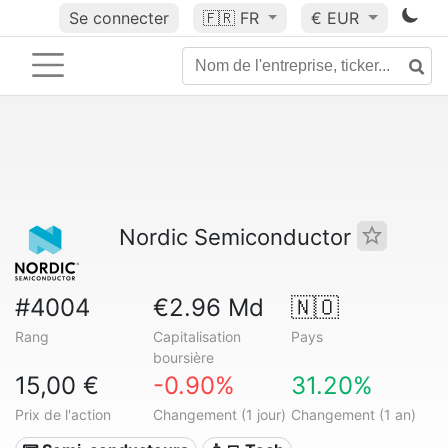
Se connecter
🇫🇷
FR
€ EUR
Nordic Semiconductor
#4004
€2.96 Md
🇳🇴
Rang
Capitalisation
Pays
boursière
15,00 €
-0.90%
31.20%
Prix de l'action
Changement (1 jour)
Changement (1 an)