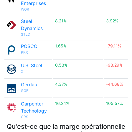
Enterprises
WOR
Steel
8.21%
3.92%
Dynamics
STLD
POSCO
1.65%
-79.11%
PKX
U.S. Steel
0.53%
-93.29%
X
Gerdau
4.37%
-44.68%
GGB
Carpenter
16.24%
105.57%
Technology
CRS
Qu'est-ce que la marge opérationnelle