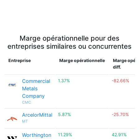
Marge opérationnelle pour des
entreprises similaires ou concurrentes
Entreprise
Marge opérationnelle
Marge opéra
diff.
Commercial
1.37%
-82.66%
Metals
Company
CMC
ArcelorMittal
5.87%
-25.70%
MT
Worthington
11.29%
42.91%