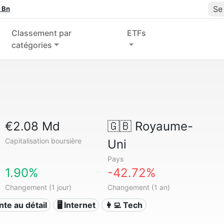
Se
 Bn
Classement par
ETFs
catégories
€2.08 Md
🇬🇧
Royaume-
Capitalisation boursière
Uni
Pays
1.90%
-42.72%
Changement (1 jour)
Changement (1 an)
ente au détail
🖥️ Internet
👩‍💻 Tech