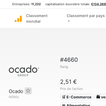
Entreprises:
11,222
capitalisation boursière totale:
€134.269
Classement
Classement par pays
mondial
#4660
Rang
2,51 €
Prix de l'action
Ocado
🛒 E-Commerce
🛍️ v
OCDO.L
🍴 Alimentation