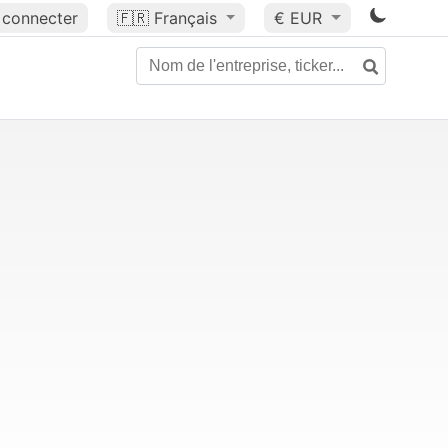
 connecter
🇫🇷
Français
€ EUR