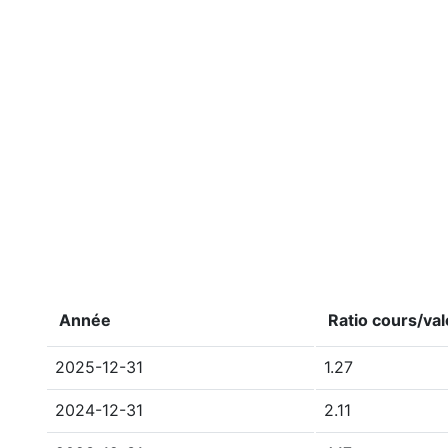
Année
Ratio cours/va
2025-12-31
1.27
2024-12-31
2.11