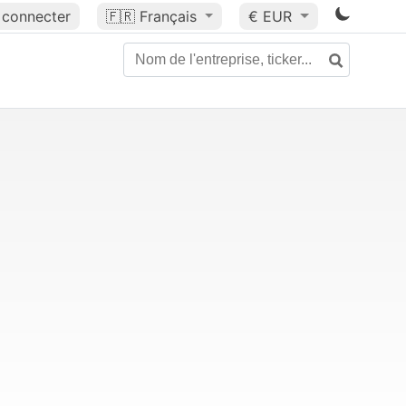
 connecter
🇫🇷
Français
€ EUR