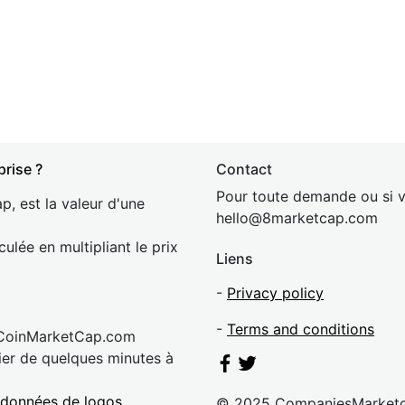
prise ?
Contact
Pour toute demande ou si v
p, est la valeur d'une
hel
lo@8market
cap.com
culée en multipliant le prix
Liens
-
Privacy policy
-
Terms and conditions
 CoinMarketCap.com
rier de quelques minutes à
 données de logos
© 2025 CompaniesMarket