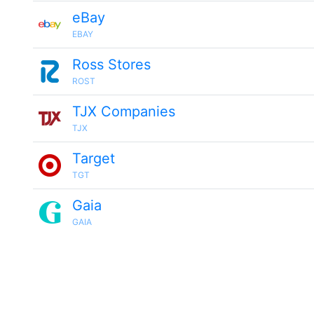
eBay
EBAY
Ross Stores
ROST
TJX Companies
TJX
Target
TGT
Gaia
GAIA