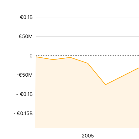
€0.1B
€50M
0
-€50M
- €0.1B
- €0.15B
2005