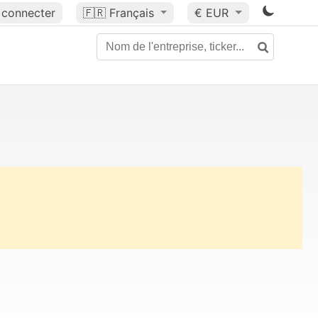
 connecter
🇫🇷
Français
€ EUR