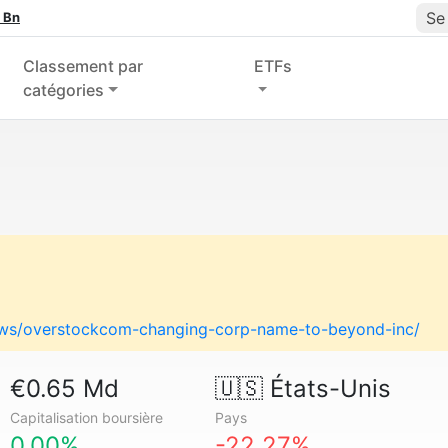
Se
 Bn
Classement par
ETFs
catégories
ews/overstockcom-changing-corp-name-to-beyond-inc/
€0.65 Md
🇺🇸
États-Unis
Capitalisation boursière
Pays
0.00%
-22.27%