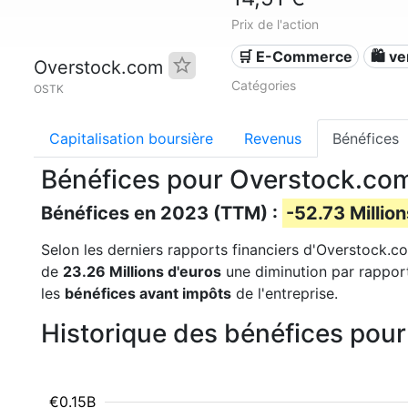
Prix de l'action
🛒 E-Commerce
🛍️ v
Overstock.com
Catégories
OSTK
Capitalisation boursière
Revenus
Bénéfices
Bénéfices pour Overstock.co
Bénéfices en 2023 (TTM) :
-52.73 Million
Selon les derniers rapports financiers d'Overstock.co
de
23.26 Millions d'euros
une diminution par rapport
les
bénéfices avant impôts
de l'entreprise.
Historique des bénéfices pou
€0.15B