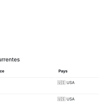
urrentes
nce
Pays
🇺🇸
USA
🇺🇸
USA