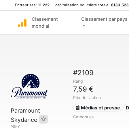
Entreprises:
11,222
capitalisation boursière totale:
€133.523
Classement
Classement par pays
mondial
#2109
Rang
7,59 €
Prix de l'action
📰 Médias et presse
D
Paramount
Catégories
Skydance
PSKY