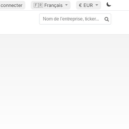
 connecter
🇫🇷
Français
€ EUR