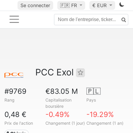
Se connecter
🇫🇷
FR
€ EUR
PCC Exol
#9769
€83.05 M
🇵🇱
Rang
Capitalisation
Pays
boursière
0,48 €
-0.49%
-19.29%
Prix de l'action
Changement (1 jour)
Changement (1 an)