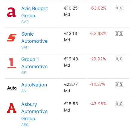
Avis Budget
€10.25
-63.02%
🇺🇸
Md
Group
CAR
Sonic
€13.13
-52.63%
🇺🇸
Md
Automotive
SAH
Group 1
€19.43
-29.92%
🇺🇸
Md
Automotive
GPI
AutoNation
€23.77
-14.27%
🇺🇸
Md
AN
Asbury
€15.53
-43.98%
🇺🇸
Md
Automotive
Group
ABG