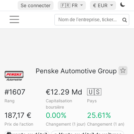
Se connecter
🇫🇷
FR
€ EUR
Penske Automotive Group
#1607
€12.29 Md
🇺🇸
Rang
Capitalisation
Pays
boursière
187,17 €
0.00%
25.61%
Prix de l'action
Changement (1 jour)
Changement (1 an)