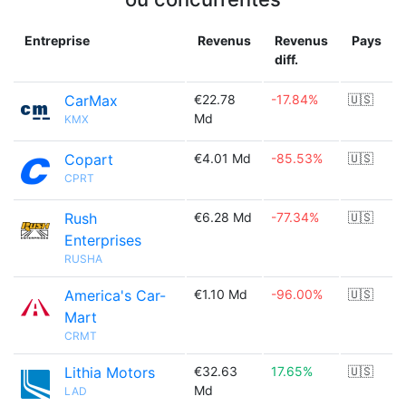
Entreprise
Revenus
Revenus
Pays
diff.
CarMax
€22.78
-17.84%
🇺🇸
Md
KMX
Copart
€4.01 Md
-85.53%
🇺🇸
CPRT
Rush
€6.28 Md
-77.34%
🇺🇸
Enterprises
RUSHA
America's Car-
€1.10 Md
-96.00%
🇺🇸
Mart
CRMT
Lithia Motors
€32.63
17.65%
🇺🇸
Md
LAD