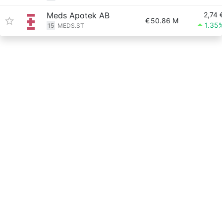
Meds Apotek AB
2,74 
€
50.86 M
1.35
15
MEDS.ST