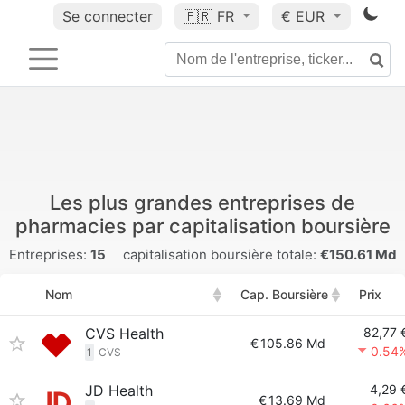
Se connecter
🇫🇷
FR
€ EUR
Les plus grandes entreprises de
pharmacies par capitalisation boursière
Entreprises:
15
capitalisation boursière totale:
€150.61 Md
Nom
Cap. Boursière
Prix
CVS Health
82,77 
€
105.86 Md
0.54
1
CVS
JD Health
4,29 
€
13.69 Md