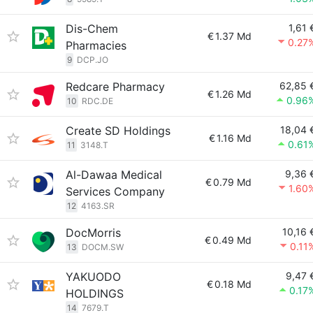
Dis-Chem
1,61 
€
1.37 Md
0.27
Pharmacies
9
DCP.JO
Redcare Pharmacy
62,85 
€
1.26 Md
0.96
10
RDC.DE
Create SD Holdings
18,04 
€
1.16 Md
0.61
11
3148.T
Al-Dawaa Medical
9,36 
€
0.79 Md
1.60
Services Company
12
4163.SR
DocMorris
10,16 
€
0.49 Md
0.11
13
DOCM.SW
YAKUODO
9,47 
€
0.18 Md
0.17
HOLDINGS
14
7679.T