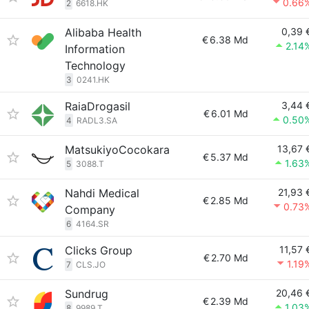
0.66
2
6618.HK
Alibaba Health
0,39 
€
6.38 Md
2.14
Information
Technology
3
0241.HK
RaiaDrogasil
3,44 
€
6.01 Md
0.50
4
RADL3.SA
MatsukiyoCocokara
13,67 
€
5.37 Md
1.63
5
3088.T
Nahdi Medical
21,93 
€
2.85 Md
0.73
Company
6
4164.SR
Clicks Group
11,57 
€
2.70 Md
1.19
7
CLS.JO
Sundrug
20,46 
€
2.39 Md
1.03
8
9989.T