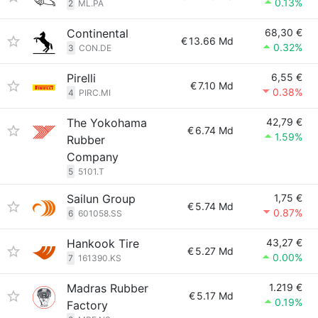
0.13%
2
ML.PA
Continental
68,30 €
€
13.66 Md
0.32%
3
CON.DE
Pirelli
6,55 €
€
7.10 Md
0.38%
4
PIRC.MI
The Yokohama
42,79 €
€
6.74 Md
1.59%
Rubber
Company
5
5101.T
Sailun Group
1,75 €
€
5.74 Md
0.87%
6
601058.SS
Hankook Tire
43,27 €
€
5.27 Md
0.00%
7
161390.KS
Madras Rubber
1.219 €
€
5.17 Md
0.19%
Factory