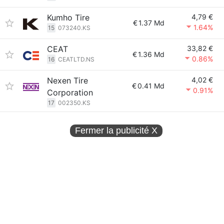
Kumho Tire
4,79 €
€
1.37 Md
1.64%
15
073240.KS
CEAT
33,82 €
€
1.36 Md
0.86%
16
CEATLTD.NS
Nexen Tire
4,02 €
€
0.41 Md
0.91%
Corporation
17
002350.KS
Fermer la publicité
X