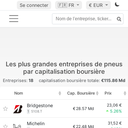
Se connecter
🇫🇷
FR
€ EUR
Les plus grandes entreprises de pneus
par capitalisation boursière
Entreprises:
18
capitalisation boursière totale:
€115.86 Md
Nom
Cap. Boursière
Prix
Bridgestone
23,06 €
€
28.57 Md
5.26%
1
5108.T
Michelin
31,52 €
€
22.48 Md