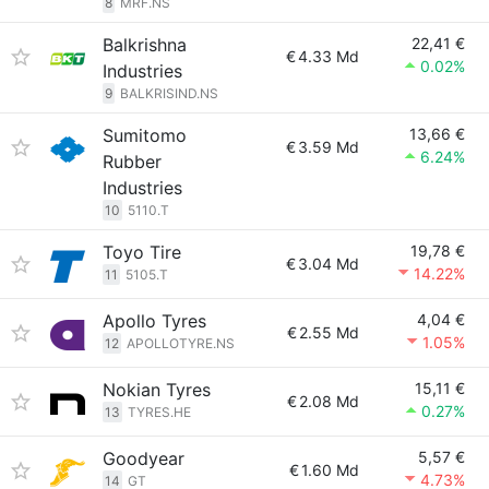
8
MRF.NS
Balkrishna
22,41 €
€
4.33 Md
0.02%
Industries
9
BALKRISIND.NS
Sumitomo
13,66 €
€
3.59 Md
6.24%
Rubber
Industries
10
5110.T
Toyo Tire
19,78 €
€
3.04 Md
14.22%
11
5105.T
Apollo Tyres
4,04 €
€
2.55 Md
1.05%
12
APOLLOTYRE.NS
Nokian Tyres
15,11 €
€
2.08 Md
0.27%
13
TYRES.HE
Goodyear
5,57 €
€
1.60 Md
4.73%
14
GT