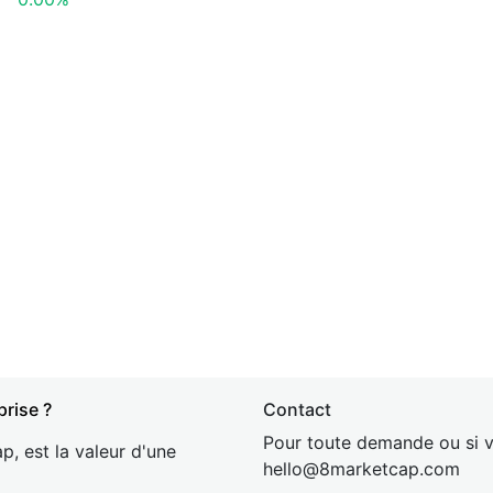
prise ?
Contact
Pour toute demande ou si v
p, est la valeur d'une
hel
lo@8market
cap.com