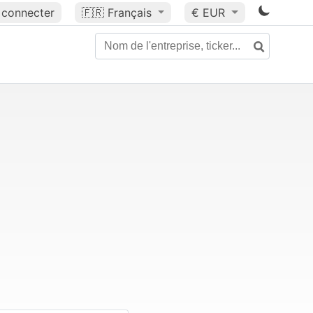
 connecter
🇫🇷
Français
€ EUR