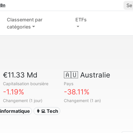
Se
 Bn
Classement par
ETFs
catégories
€11.33 Md
🇦🇺
Australie
Capitalisation boursière
Pays
-1.19%
-38.11%
Changement (1 jour)
Changement (1 an)
s informatique
👩‍💻 Tech