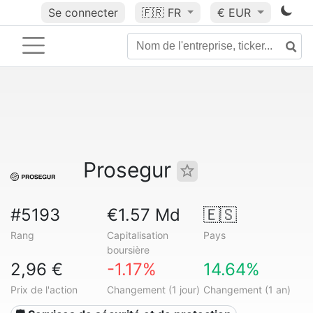
Se connecter
🇫🇷
FR
€ EUR
Prosegur
#5193
€1.57 Md
🇪🇸
Rang
Capitalisation
Pays
boursière
2,96 €
-1.17%
14.64%
Prix de l'action
Changement (1 jour)
Changement (1 an)